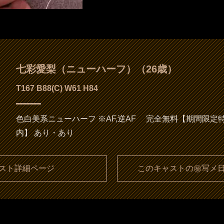
七彩愛梨（ニューハーフ）（26歳）
T167 B88(C) W61 H84
色白美系ニューハーフ ※AF,逆AF 完全無料【期間限定
内】 あり・あり
スト詳細ページ
このキャストの㊙写メ