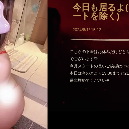
今日も居るよ
ートを除く)
2024/8/1/ 15:12
こちらの下着はお休みだけどと
でございます🌴
今月スタートの長いご挨拶はその
本日は今のところ19:30までと2
是非埋めてください🫵