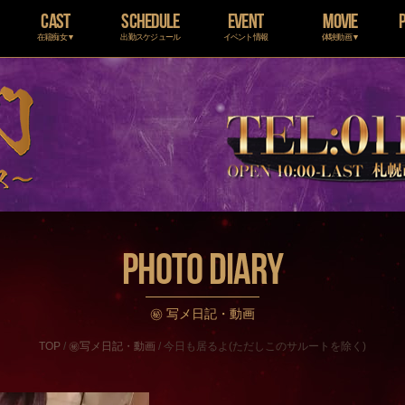
CAST
SCHEDULE
EVENT
MOVIE
在籍痴女▼
出勤スケジュール
イベント情報
体験動画▼
PHOTO DIARY
㊙ 写メ日記・動画
TOP
/
㊙写メ日記・動画
/
今日も居るよ(ただしこのサルートを除く)