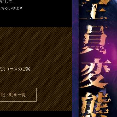
でにして…
ちゃいやよ🫵
特別コースのご案
日記・動画一覧