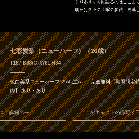
とりあえず今回語るのはここま
明日は久々の土曜の参戦、見逃し
七彩愛梨（ニューハーフ）（26歳）
T167 B88(C) W61 H84
色白美系ニューハーフ ※AF,逆AF 完全無料【期間限定
内】 あり・あり
スト詳細ページ
このキャストの㊙写メ