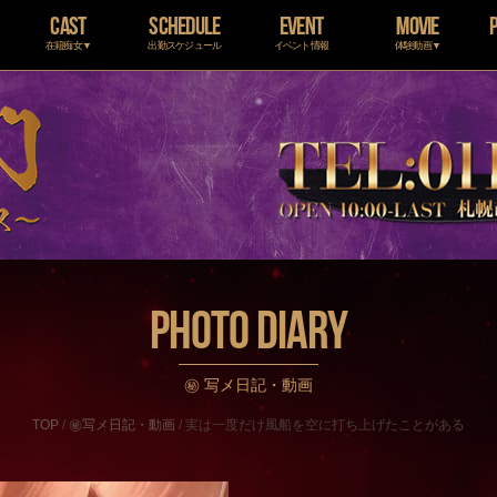
CAST
SCHEDULE
EVENT
MOVIE
在籍痴女▼
出勤スケジュール
イベント情報
体験動画▼
PHOTO DIARY
㊙ 写メ日記・動画
TOP
/
㊙写メ日記・動画
/
実は一度だけ風船を空に打ち上げたことがある