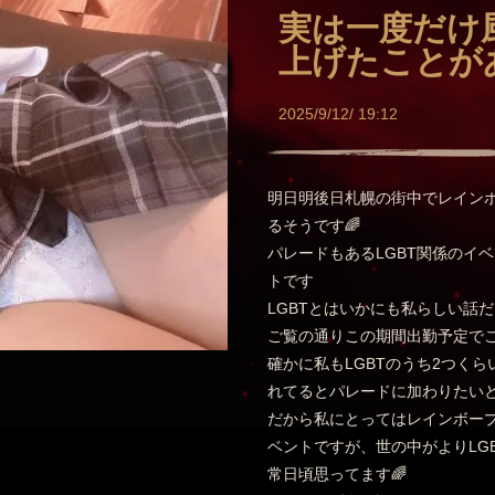
実は一度だけ
上げたことが
2025/9/12/ 19:12
明日明後日札幌の街中でレイン
るそうです🌈
パレードもあるLGBT関係のイ
トです
LGBTとはいかにも私らしい話
ご覧の通りこの期間出勤予定で
確かに私もLGBTのうち2つく
れてるとパレードに加わりたいと
だから私にとってはレインボー
ベントですが、世の中がよりLG
常日頃思ってます🌈