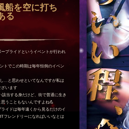
風船を空に打ち
ある
ボープライドというイベントが行われ
ベントでこの時期は毎年恒例のイベン
だし…と思わせといてなんですが私は
ございます
らい該当する身だけど、街で普通に生き
思うこともないんですよね💪
プライドは毎年遠くから見るだけのイ
BTフレンドリーになればいいなとは