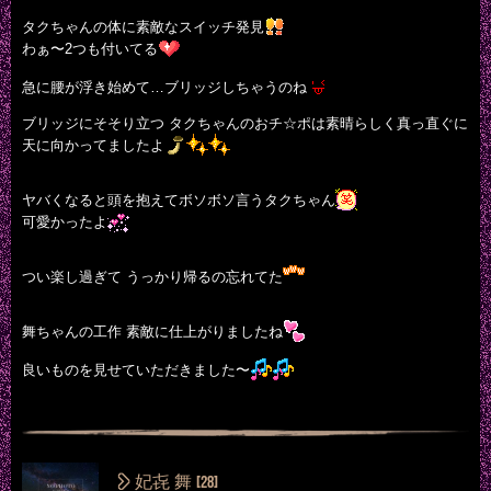
タクちゃんの体に素敵なスイッチ発見
わぁ〜2つも付いてる
急に腰が浮き始めて…ブリッジしちゃうのね
ブリッジにそそり立つ タクちゃんのおチ☆ポは素晴らしく真っ直ぐに
天に向かってましたよ
ヤバくなると頭を抱えてボソボソ言うタクちゃん
可愛かったよ
つい楽し過ぎて うっかり帰るの忘れてた
舞ちゃんの工作 素敵に仕上がりましたね
良いものを見せていただきました〜
妃㐂 舞
[28]